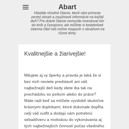
Abart
Hľadáte vhodné čítanie, ktoré vám prinesie
pestrý obsah a zaujímavé informácie na každý
deň? Pre dobré čítanie nemusíte investovať len
do kníh a časopisov, ale môžete si kedykoľvek
zdarma čítať náš online magazín s obsahom na
rôzne témy.
Kvalitnejšie a žiarivejšie!
Milujete aj vy šperky a pravda je taká že si
bez nich neviete predstaviť ani váš
najbežnejší deň kedy idete iba tak na
prechádzku so psíkom alebo do práce?
Máte radi keď sa môžete vyzdobiť skutočne
krásnymi doplnkami, ktoré dokonale dopĺňa
celý váš outfit a dodajú vám potrebnú
sebadôveru a motiváciu do vykonávania aj
tých najbežnejších činností počas všedného