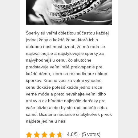
Šperky sú veľmi dôležitou súčasťou každej
jednej ženy a každá žena, ktorá ich s
obľubou nosí musí uznať, že má rada tie
najkvalitnejšie a najštýlovejšie šperky za
najvýhodnejšiu cenu, čo skutočne
predstavuje veľmi milé prekvapenie pre
každú dámu, ktorá sa rozhodla pre nákup
šperkov. Krásne veci za veľmi výhodnú
cenu dokáže potešiť každé jedno srdce
verné móde a preto neváhajte veľmi dlho
ani vy a ak hľadáte najlepšie darčeky pre
vaše blízke alebo by ste radi potešili seba
samú.
Bižutéria náušnice
či akýkoľvek prvok
nájdete jedine u nás!
4.6/5 - (5 votes)