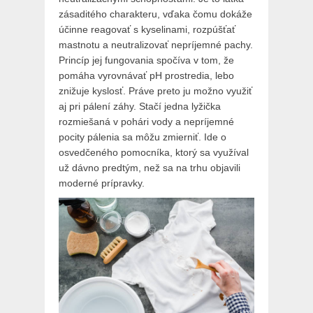
zásaditého charakteru, vďaka čomu dokáže
účinne reagovať s kyselinami, rozpúšťať
mastnotu a neutralizovať nepríjemné pachy.
Princíp jej fungovania spočíva v tom, že
pomáha vyrovnávať pH prostredia, lebo
znižuje kyslosť. Práve preto ju možno využiť
aj pri pálení záhy. Stačí jedna lyžička
rozmiešaná v pohári vody a nepríjemné
pocity pálenia sa môžu zmierniť. Ide o
osvedčeného pomocníka, ktorý sa využíval
už dávno predtým, než sa na trhu objavili
moderné prípravky.