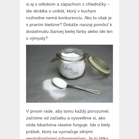
si aj s odtokom a zápachom z chladničky –
ide skrátka o unikát, ktorý v kuchyni
rozhodne nemá konkurenciu. Ako to však je
s praním bielizne? Dokáže naozaj pomôcť k
dosiahnutiu žiarivej bielej farby alebo ide len
o výmysly?
V prvom rade, aby tomu každý porozumel,
začnime od začiatku a vysvetlime si, ako
sóda bikarbóna vlastne funguje. Ide o biely
prášok, ktorý sa vyznačuje silnými
neutralizačnými schopnosťami. Je to látka