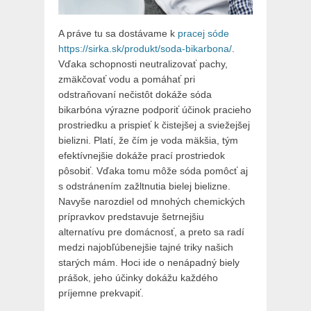
A práve tu sa dostávame k
pracej sóde
https://sirka.sk/produkt/soda-bikarbona/
.
Vďaka schopnosti neutralizovať pachy,
zmäkčovať vodu a pomáhať pri
odstraňovaní nečistôt dokáže sóda
bikarbóna výrazne podporiť účinok pracieho
prostriedku a prispieť k čistejšej a sviežejšej
bielizni. Platí, že čím je voda mäkšia, tým
efektívnejšie dokáže prací prostriedok
pôsobiť. Vďaka tomu môže sóda pomôcť aj
s odstránením zažltnutia bielej bielizne.
Navyše narozdiel od mnohých chemických
prípravkov predstavuje šetrnejšiu
alternatívu pre domácnosť, a preto sa radí
medzi najobľúbenejšie tajné triky našich
starých mám. Hoci ide o nenápadný biely
prášok, jeho účinky dokážu každého
príjemne prekvapiť.