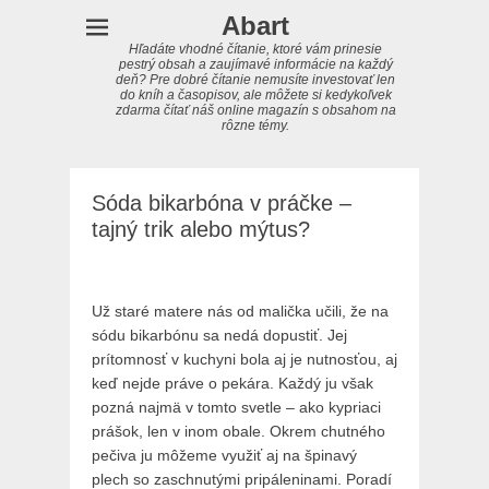
Abart
Hľadáte vhodné čítanie, ktoré vám prinesie
pestrý obsah a zaujímavé informácie na každý
deň? Pre dobré čítanie nemusíte investovať len
do kníh a časopisov, ale môžete si kedykoľvek
zdarma čítať náš online magazín s obsahom na
rôzne témy.
Sóda bikarbóna v práčke –
tajný trik alebo mýtus?
Už staré matere nás od malička učili, že na
sódu bikarbónu sa nedá dopustiť. Jej
prítomnosť v kuchyni bola aj je nutnosťou, aj
keď nejde práve o pekára. Každý ju však
pozná najmä v tomto svetle – ako kypriaci
prášok, len v inom obale. Okrem chutného
pečiva ju môžeme využiť aj na špinavý
plech so zaschnutými pripáleninami. Poradí