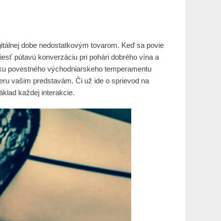
igitálnej dobe nedostatkovým tovarom. Keď sa povie
 viesť pútavú konverzáciu pri pohári dobrého vína a
ipku povestného východniarskeho temperamentu
ru vašim predstavám. Či už ide o sprievod na
áklad každej interakcie.