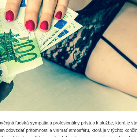
obyčajná ľudská sympatia a profesionálny prístup k službe, ktorá je
 len odovzdať prítomnosti a vnímať atmosféru, ktorá je v týchto konč