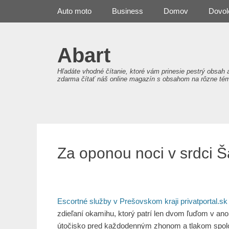
Primary Menu
Skip
Auto moto
Business
Domov
Dovol
to
content
Abart
Hľadáte vhodné čítanie, ktoré vám prinesie pestrý obsah 
zdarma čítať náš online magazín s obsahom na rôzne té
Za oponou noci v srdci Š
Escortné služby v Prešovskom kraji privatportal.sk
zdieľaní okamihu, ktorý patrí len dvom ľuďom v anon
útočisko pred každodenným zhonom a tlakom spolo