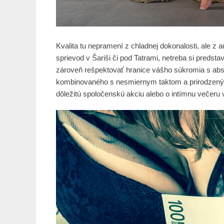
Kvalita tu nepramení z chladnej dokonalosti, ale z
sprievod v Šariši či pod Tatrami, netreba si predsta
zároveň rešpektovať hranice vášho súkromia s ab
kombinovaného s nesmiernym taktom a prirodzeným 
dôležitú spoločenskú akciu alebo o intímnu večeru v