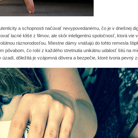
 autenticity a schopnosti načúvať nevypovedanému, čo je v dnešnej d
vovať lacné klišé z filmov, ale skôr inteligentnú spoločnosť, ktorá vie
solútnou ráznorodosťou. Miestne dámy vnášajú do tohto remesla št
pôvabom, čo robí z každého stretnutia unikátnu udalosť šitú na mie
 úzadí, dôležitá je vzájomná dôvera a bezpečie, ktoré tvoria pevný z