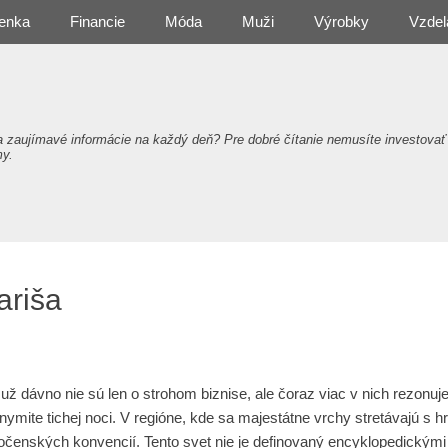
enka
Financie
Móda
Muži
Výrobky
Vzdel
a zaujímavé informácie na každý deň? Pre dobré čítanie nemusíte investovať
my.
ariša
už dávno nie sú len o strohom biznise, ale čoraz viac v nich rezonuj
ymite tichej noci. V regióne, kde sa majestátne vrchy stretávajú s h
čenských konvencií. Tento svet nie je definovaný encyklopedickým