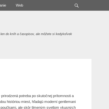
Search
anie
Web
 len do kníh a časopisov, ale môžete si kedykoľvek
e prirodzená potreba po skutočnej prítomnosti a
rdou históriou miest, hľadajú moderní gentlemani
i poučkami, ale skôr tlmeným svetlom vkusných