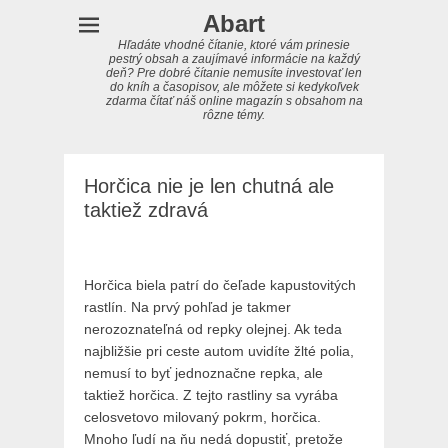
Abart
Hľadáte vhodné čítanie, ktoré vám prinesie
pestrý obsah a zaujímavé informácie na každý
deň? Pre dobré čítanie nemusíte investovať len
do kníh a časopisov, ale môžete si kedykoľvek
zdarma čítať náš online magazín s obsahom na
rôzne témy.
Horčica nie je len chutná ale
taktiež zdravá
Horčica biela patrí do čeľade kapustovitých
rastlín. Na prvý pohľad je takmer
nerozoznateľná od repky olejnej. Ak teda
najbližšie pri ceste autom uvidíte žlté polia,
nemusí to byť jednoznačne repka, ale
taktiež horčica. Z tejto rastliny sa vyrába
celosvetovo milovaný pokrm, horčica.
Mnoho ľudí na ňu nedá dopustiť, pretože