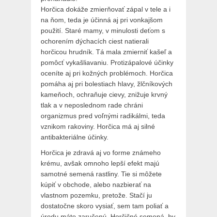
Horčica dokáže zmierňovať zápal v tele a i
na ňom, teda je účinná aj pri vonkajšom
použití. Staré mamy, v minulosti deťom s
ochorením dýchacích ciest natierali
horčicou hrudník. Tá mala zmierniť kašeľ a
pomôcť vykašliavaniu. Protizápalové účinky
oceníte aj pri kožných problémoch. Horčica
pomáha aj pri bolestiach hlavy, žlčníkových
kameňoch, ochraňuje cievy, znižuje krvný
tlak a v neposlednom rade chráni
organizmus pred voľnými radikálmi, teda
vznikom rakoviny. Horčica má aj silné
antibakteriálne účinky.
Horčica je zdravá aj vo forme známeho
krému, avšak omnoho lepší efekt majú
samotné semená rastliny. Tie si môžete
kúpiť v obchode, alebo nazbierať na
vlastnom pozemku, pretože. Stačí ju
dostatočne skoro vysiať, sem tam poliať a
úrodu máte zaručenú. Horčičné semená, by