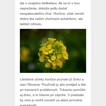
ide o ozajstnú delikatesu. Ak sa to s ňou
nepreženie, dokáže jedlu dodať
neopakovateľnú chuť. Horčica, však nerobí
dobre iba našim chuťovým pohárikom, ale
taktiež zdraviu.
Liečebné účinky horčice poznali už Gréci a
starí Rimania. Používali ju ako protijed a liek
pri tráviacich problémoch. Tráveniu pomôže
aj dnes, a to hlavne pri zápche. V podstate
by sme ju mohli označiť za akési prírodné
preháňadlo.