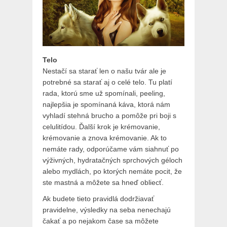
Telo
Nestačí sa starať len o našu tvár ale je
potrebné sa starať aj o celé telo. Tu platí
rada, ktorú sme už spomínali, peeling,
najlepšia je spomínaná káva, ktorá nám
vyhladí stehná brucho a pomôže pri boji s
celulitídou. Ďalší krok je krémovanie,
krémovanie a znova krémovanie. Ak to
nemáte rady, odporúčame vám siahnuť po
výživných, hydratačných sprchových géloch
alebo mydlách, po ktorých nemáte pocit, že
ste mastná a môžete sa hneď obliecť.
Ak budete tieto pravidlá dodržiavať
pravidelne, výsledky na seba nenechajú
čakať a po nejakom čase sa môžete