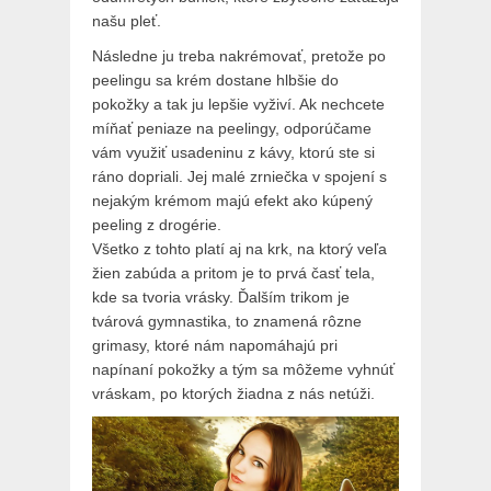
našu
pleť
.
Následne ju treba nakrémovať, pretože po
peelingu sa krém dostane hlbšie do
pokožky a tak ju lepšie vyživí. Ak nechcete
míňať peniaze na peelingy, odporúčame
vám využiť usadeninu z kávy, ktorú ste si
ráno dopriali. Jej malé zrniečka v spojení s
nejakým krémom majú efekt ako kúpený
peeling z drogérie.
Všetko z tohto platí aj na krk, na ktorý veľa
žien zabúda a pritom je to prvá časť tela,
kde sa tvoria vrásky. Ďalším trikom je
tvárová gymnastika, to znamená rôzne
grimasy, ktoré nám napomáhajú pri
napínaní pokožky a tým sa môžeme vyhnúť
vráskam, po ktorých žiadna z nás netúži.