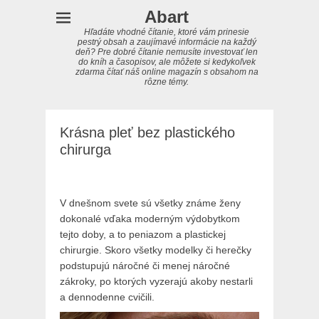
Abart
Hľadáte vhodné čítanie, ktoré vám prinesie
pestrý obsah a zaujímavé informácie na každý
deň? Pre dobré čítanie nemusíte investovať len
do kníh a časopisov, ale môžete si kedykoľvek
zdarma čítať náš online magazín s obsahom na
rôzne témy.
Krásna pleť bez plastického
chirurga
V dnešnom svete sú všetky známe ženy
dokonalé vďaka moderným výdobytkom
tejto doby, a to peniazom a plastickej
chirurgie. Skoro všetky modelky či herečky
podstupujú náročné či menej náročné
zákroky, po ktorých vyzerajú akoby nestarli
a dennodenne cvičili.