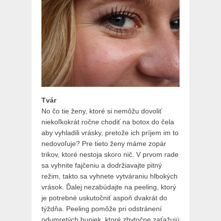
Tvár
No čo tie ženy, ktoré si nemôžu dovoliť
niekoľkokrát ročne chodiť na botox do čela
aby vyhladili vrásky, pretože ich príjem im to
nedovoľuje? Pre tieto ženy máme zopár
trikov, ktoré nestoja skoro nič. V prvom rade
sa vyhnite fajčeniu a dodržiavajte pitný
režim, takto sa vyhnete vytváraniu hlbokých
vrások. Ďalej nezabúdajte na peeling, ktorý
je potrebné uskutočniť aspoň dvakrát do
týždňa. Peeling pomôže pri odstránení
odumretých buniek, ktoré zbytočne zaťažujú