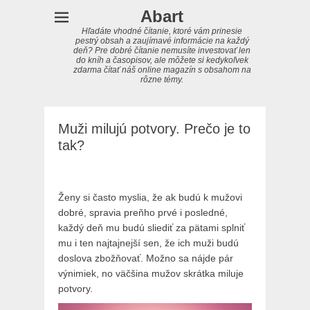
Abart
Hľadáte vhodné čítanie, ktoré vám prinesie
pestrý obsah a zaujímavé informácie na každý
deň? Pre dobré čítanie nemusíte investovať len
do kníh a časopisov, ale môžete si kedykoľvek
zdarma čítať náš online magazín s obsahom na
rôzne témy.
Muži milujú potvory. Prečo je to
tak?
Ženy si často myslia, že ak budú k mužovi
dobré, spravia preňho prvé i posledné,
každý deň mu budú sliediť za pätami splniť
mu i ten najtajnejší sen, že ich muži budú
doslova zbožňovať. Možno sa nájde pár
výnimiek, no väčšina mužov skrátka miluje
potvory.