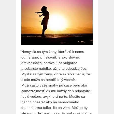
Nemyslia sa tým ženy, ktoré sú k nemu
odmerané, ich slovník je ako slovník
drevorubača, správajú sa vulgárne
a sebaisto natoľko, až je to odpudzujúce.
Myslia sa tým ženy, ktoré skrátka vedia, že
okolo muža sa netočí celý vesmír.
Muži často vaše snahy po čase berú ako
samozrejmosť. Ak mu každý deň pripravíte
teplú večeru, zvykne si na to. Musíte sa
naňho pozerať ako na seberovného
a dopriať mu toľko, čo on vám. Možno by
ste mu, milé ženy, najradšej splnili skutočne