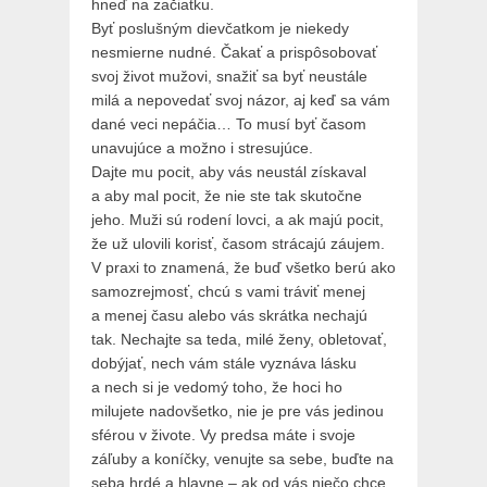
hneď na začiatku.
Byť poslušným dievčatkom je niekedy
nesmierne nudné. Čakať a prispôsobovať
svoj život mužovi, snažiť sa byť neustále
milá a nepovedať svoj názor, aj keď sa vám
dané veci nepáčia… To musí byť časom
unavujúce a možno i stresujúce.
Dajte mu pocit, aby vás neustál získaval
a aby mal pocit, že nie ste tak skutočne
jeho. Muži sú rodení lovci, a ak majú pocit,
že už ulovili korisť, časom strácajú záujem.
V praxi to znamená, že buď všetko berú ako
samozrejmosť, chcú s vami tráviť menej
a menej času alebo vás skrátka nechajú
tak. Nechajte sa teda, milé ženy, obletovať,
dobýjať, nech vám stále vyznáva lásku
a nech si je vedomý toho, že hoci ho
milujete nadovšetko, nie je pre vás jedinou
sférou v živote. Vy predsa máte i svoje
záľuby a koníčky, venujte sa sebe, buďte na
seba hrdé a hlavne – ak od vás niečo chce,