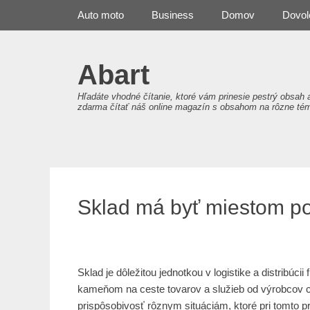
Primary Menu
Skip
Auto moto
Business
Domov
Dovol
to
content
Abart
Hľadáte vhodné čítanie, ktoré vám prinesie pestrý obsah 
zdarma čítať náš online magazín s obsahom na rôzne té
Sklad má byť miestom p
Sklad je dôležitou jednotkou v logistike a distribúcii
kameňom na ceste tovarov a služieb od výrobcov ce
prispôsobivosť rôznym situáciám, ktoré pri tomto p