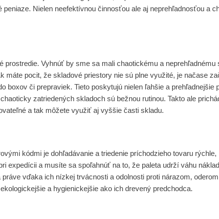
 peniaze. Nielen neefektívnou činnosťou ale aj neprehľadnosťou a 
 prostredie. Vyhnúť by sme sa mali chaotickému a neprehľadnému sk
k máte pocit, že skladové priestory nie sú plne využité, je načase z
do boxov či prepraviek. Tieto poskytujú nielen ľahšie a prehľadnejšie 
aoticky zatriedených skladoch sú bežnou rutinou. Takto ale prichád
vateľné a tak môžete využiť aj vyššie časti skladu.
rovými kódmi je dohľadávanie a triedenie príchodzieho tovaru rýchle,
 pri expedícii a musíte sa spoľahnúť na to, že paleta udrží váhu nák
ca práve vďaka ich nízkej trvácnosti a odolnosti proti nárazom, oder
, ekologickejšie a hygienickejšie ako ich drevený predchodca.