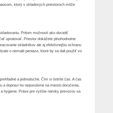
chaosom, ktorý v skladových priestoroch môže
ladovaniu. Pritom možností ako docieliť
ačať upratovať. Priestor dokážete plnohodnotne
pracovanie skladníkov ale aj efektívnejšiu ochranu
zate o nemalé peniaze, ktoré by sa dali použiť vo
 prehľadné a jednoduché. Čím si šetríte čas. A čas
ladu a dopraví ho neporušene na miesto doručenia,
om a hygiene. Práve pre vyššie nároky prevozov sa