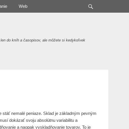
Search
anie
Web
 len do kníh a časopisov, ale môžete si kedykoľvek
e stáť nemalé peniaze. Sklad je základným pevným
sí dokázať svoju absolútnu variabilitu a
adňovanie a naopak vyskladňovanie tovarov. To je