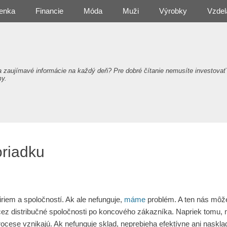
enka
Financie
Móda
Muži
Výrobky
Vzdel
a zaujímavé informácie na každý deň? Pre dobré čítanie nemusíte investovať
my.
oriadku
 firiem a spoločností. Ak ale nefunguje,
máme
problém. A ten nás môž
z distribučné spoločnosti po koncového zákazníka. Napriek tomu, mu
rocese vznikajú. Ak nefunguje sklad, neprebieha efektívne ani naskl