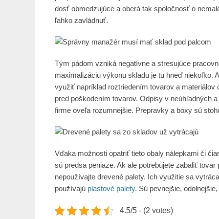
dosť obmedzujúce a oberá tak spoločnosť o nemalé
ľahko zavládnuť.
Tým pádom vzniká negatívne a stresujúce pracovné
maximalizáciu výkonu skladu je tu hneď niekoľko. A
využiť napríklad roztriedením tovarov a materiálov 
pred poškodením tovarov. Odpisy v neúhľadných a ch
firme oveľa rozumnejšie. Prepravky a boxy sú stoho
Vďaka možnosti opatriť tieto obaly nálepkami či čia
sú predsa peniaze. Ak ale potrebujete zabaliť tovar
nepoužívajte drevené palety. Ich využitie sa vytrá
používajú
plastové palety
. Sú pevnejšie, odolnejšie
4.5/5 - (2 votes)