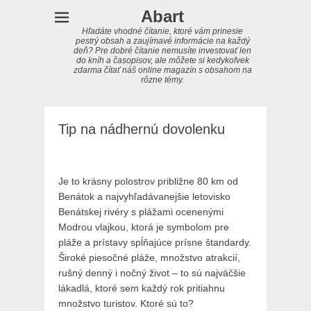
Abart
Hľadáte vhodné čítanie, ktoré vám prinesie
pestrý obsah a zaujímavé informácie na každý
deň? Pre dobré čítanie nemusíte investovať len
do kníh a časopisov, ale môžete si kedykoľvek
zdarma čítať náš online magazín s obsahom na
rôzne témy.
Tip na nádhernú dovolenku
Je to krásny polostrov približne 80 km od
Benátok a najvyhľadávanejšie letovisko
Benátskej rivéry s plážami ocenenými
Modrou vlajkou, ktorá je symbolom pre
pláže a prístavy spĺňajúce prísne štandardy.
Široké piesočné pláže, množstvo atrakcií,
rušný denný i nočný život – to sú najväčšie
lákadlá, ktoré sem každý rok pritiahnu
množstvo turistov. Ktoré sú to?