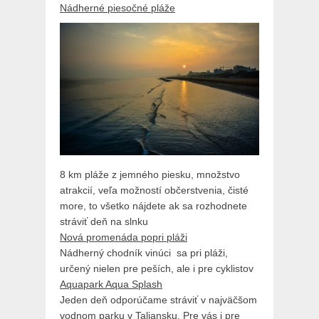
Nádherné piesočné pláže
8 km pláže z jemného piesku, množstvo
atrakcií, veľa možností občerstvenia, čisté
more, to všetko nájdete ak sa rozhodnete
stráviť deň na slnku
Nová promenáda popri pláži
Nádherný chodník vinúci sa pri pláži,
určený nielen pre peších, ale i pre cyklistov
Aquapark Aqua Splash
Jeden deň odporúčame stráviť v najväčšom
vodnom parku v Taliansku. Pre vás i pre