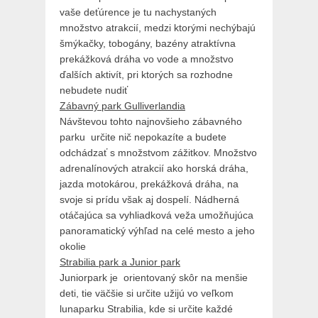
vaše deťúrence je tu nachystaných
množstvo atrakcií, medzi ktorými nechýbajú
šmýkačky, tobogány, bazény atraktívna
prekážková dráha vo vode a množstvo
ďalších aktivít, pri ktorých sa rozhodne
nebudete nudiť
Zábavný park Gulliverlandia
Návštevou tohto najnovšieho zábavného
parku určite nič nepokazíte a budete
odchádzať s množstvom zážitkov. Množstvo
adrenalínových atrakcií ako horská dráha,
jazda motokárou, prekážková dráha, na
svoje si prídu však aj dospelí. Nádherná
otáčajúca sa vyhliadková veža umožňujúca
panoramatický výhľad na celé mesto a jeho
okolie
Strabilia park a Junior park
Juniorpark je orientovaný skôr na menšie
deti, tie väčšie si určite užijú vo veľkom
lunaparku Strabilia, kde si určite každé